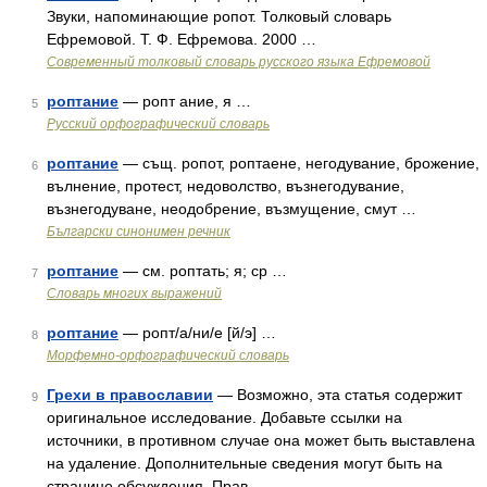
Звуки, напоминающие ропот. Толковый словарь
Ефремовой. Т. Ф. Ефремова. 2000 …
Современный толковый словарь русского языка Ефремовой
роптание
— ропт ание, я …
5
Русский орфографический словарь
роптание
— същ. ропот, роптаене, негодувание, брожение,
6
вълнение, протест, недоволство, възнегодувание,
възнегодуване, неодобрение, възмущение, смут …
Български синонимен речник
роптание
— см. роптать; я; ср …
7
Словарь многих выражений
роптание
— ропт/а/ни/е [й/э] …
8
Морфемно-орфографический словарь
Грехи в православии
— Возможно, эта статья содержит
9
оригинальное исследование. Добавьте ссылки на
источники, в противном случае она может быть выставлена
на удаление. Дополнительные сведения могут быть на
странице обсуждения. Прав …