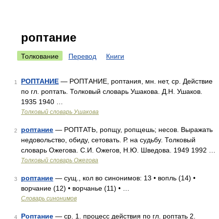
роптание
Толкование
Перевод
Книги
РОПТАНИЕ
— РОПТАНИЕ, роптания, мн. нет, ср. Действие
1
по гл. роптать. Толковый словарь Ушакова. Д.Н. Ушаков.
1935 1940 …
Толковый словарь Ушакова
роптание
— РОПТАТЬ, ропщу, ропщешь; несов. Выражать
2
недовольство, обиду, сетовать. Р. на судьбу. Толковый
словарь Ожегова. С.И. Ожегов, Н.Ю. Шведова. 1949 1992 …
Толковый словарь Ожегова
роптание
— сущ., кол во синонимов: 13 • вопль (14) •
3
ворчание (12) • ворчанье (11) • …
Словарь синонимов
Роптание
— ср. 1. процесс действия по гл. роптать 2.
4