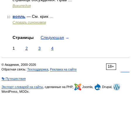
Википедия
вопль
— См. крик …
10
Словарь синонимов
Страницы
Следующая
→
1
2
3
4
© Академик, 2000-2026
18+
Обратная связь:
Техподдержка
,
Реклама на сайте
👣 Путешествия
Экспорт словарей на сайты
, сделанные на PHP,
Joomla,
Drupal,
WordPress, MODx.